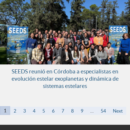
SEEDS reunió en Córdoba a especialistas en
evolución estelar exoplanetas y dinámica de
sistemas estelares
1
2
3
4
5
6
7
8
9
…
54
Next