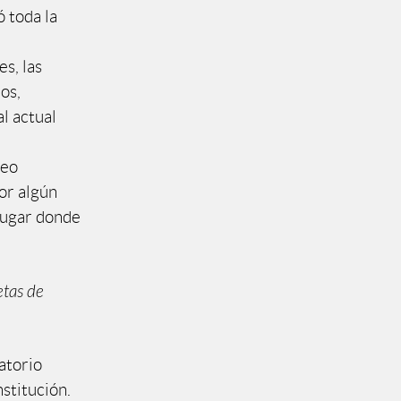
 toda la
s, las
os,
l actual
seo
or algún
lugar donde
etas de
atorio
stitución.