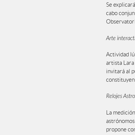
Se explicar
cabo conjun
Observator
Arte interact
Actividad lú
artista Lar
invitará al 
constituyent
Relojes Astr
La medición
astrónomos, 
propone cons