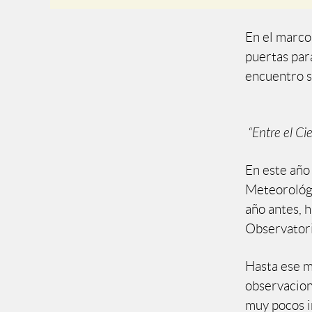
En el marco
puertas para
encuentro s
“Entre el Ciel
En este año
Meteorológi
año antes, 
Observatori
Hasta ese m
observacione
muy pocos i