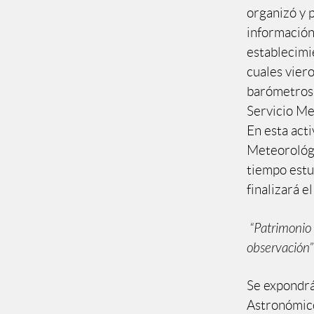
organizó y 
información
establecimi
cuales vier
barómetros, 
Servicio Me
En esta acti
Meteorológi
tiempo estu
finalizará e
“Patrimonio 
observación”
Se expondrán
Astronómico 