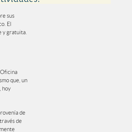
bre sus
o. El
 y gratuita.
 Oficina
ismo que, un
, hoy
provenía de
 través de
lamente