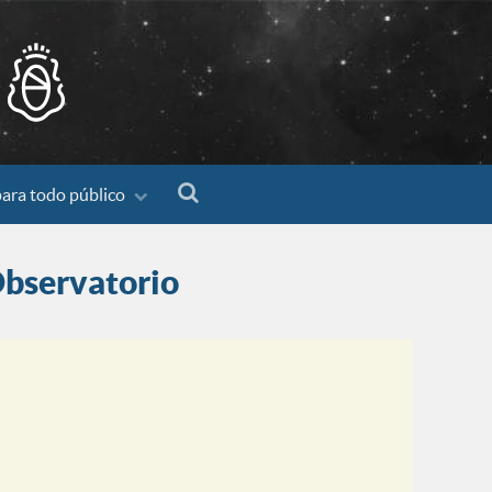
para todo público
 Observatorio