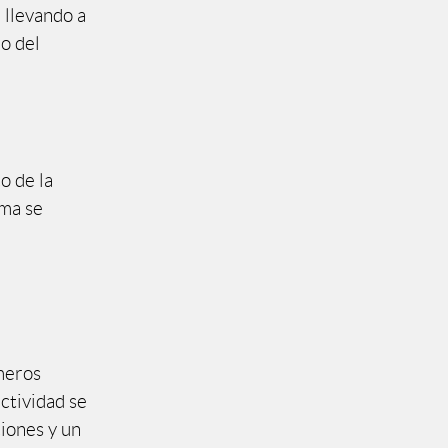
 llevando a
o del
o de la
sma se
imeros
actividad se
ciones y un