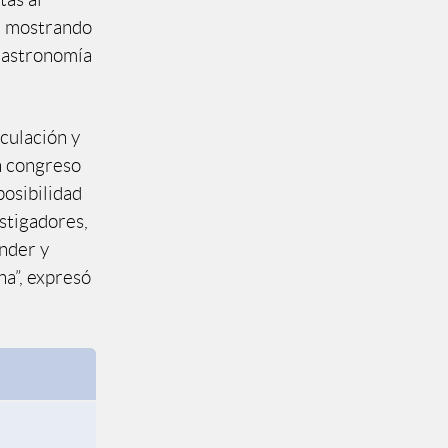
d, mostrando
a astronomía
culación y
un congreso
posibilidad
stigadores,
nder y
na”, expresó