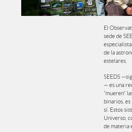
El Observat
sede de SEE
especialista
de la astron
estelares.
SEEDS —sig
— es una re
“mueren” la
binarios, es
sí. Estos s
Universo, c
de materia e