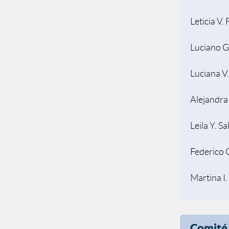
Leticia V.
Luciano G
Luciana V
Alejandra
Leila Y. S
Federico 
Martina I.
Comité 