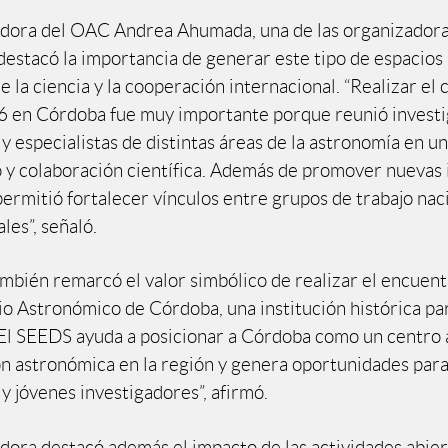
adora del OAC Andrea Ahumada, una de las organizadora
destacó la importancia de generar este tipo de espacios 
e la ciencia y la cooperación internacional. “Realizar el
 en Córdoba fue muy importante porque reunió investi
y especialistas de distintas áreas de la astronomía en u
 y colaboración científica. Además de promover nuevas 
permitió fortalecer vínculos entre grupos de trabajo nac
les”, señaló.
bién remarcó el valor simbólico de realizar el encuent
o Astronómico de Córdoba, una institución histórica par
“El SEEDS ayuda a posicionar a Córdoba como un centro 
ón astronómica en la región y genera oportunidades par
y jóvenes investigadores”, afirmó.
adora destacó además el impacto de las actividades abier