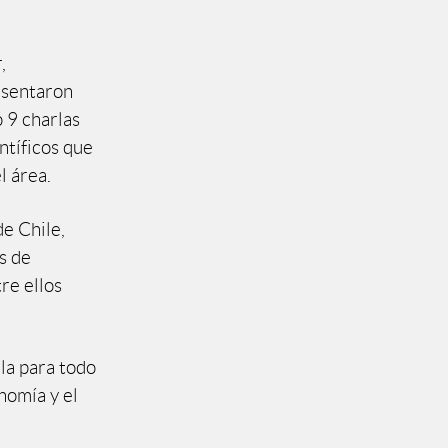
,
esentaron
ó 9 charlas
ntíficos que
l área.
de Chile,
s de
re ellos
la para todo
nomía y el