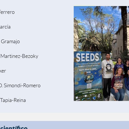
 Ferrero
arcía
. Gramajo
 Martinez-Bezoky
aker
O. Simondi-Romero
 Tapia-Reina
científico