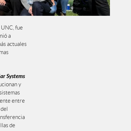
a UNC, fue
nió a
más actuales
emas
lar Systems
ucionan y
 sistemas
mente entre
 del
ansferencia
llas de