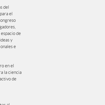
s del
para el
 congreso
gadores,
n espacio de
ideas y
ionales e
ro en el
a la ciencia
activo de
a
tas al