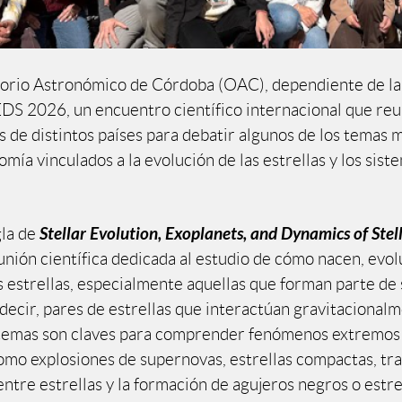
orio Astronómico de Córdoba (OAC), dependiente de l
DS 2026, un encuentro científico internacional que reu
s de distintos países para debatir algunos de los temas 
omía vinculados a la evolución de las estrellas y los sist
Stellar Evolution, Exoplanets, and Dynamics of Stel
la de
unión científica dedicada al estudio de cómo nacen, evol
s estrellas, especialmente aquellas que forman parte de
 decir, pares de estrellas que interactúan gravitacional
istemas son claves para comprender fenómenos extremos
omo explosiones de supernovas, estrellas compactas, tr
ntre estrellas y la formación de agujeros negros o estre