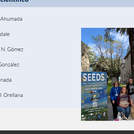
. Ahumada
idale
 N. Gómez
González
anada
. Orellana