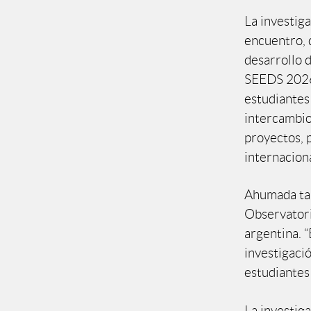
La investig
encuentro, 
desarrollo d
SEEDS 2026
estudiantes 
intercambio
proyectos, 
internaciona
Ahumada tam
Observatori
argentina. 
investigaci
estudiantes 
La investig