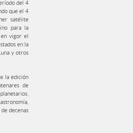
eríodo del 4
do que el 4
er satélite
mino para la
en vigor el
Estados en la
Luna y otros
e la edición
ntenares de
planetarios,
astronomía,
o de decenas