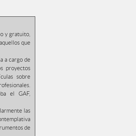
o y gratuito,
 aquellos que
a a cargo de
os proyectos
culas sobre
ofesionales.
oba el GAF,
ularmente las
ontemplativa
strumentos de