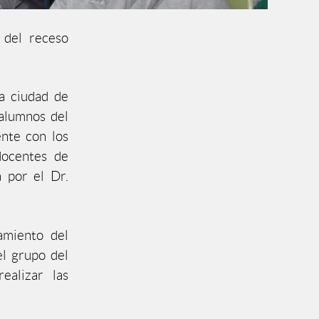
 del receso
la ciudad de
 alumnos del
ente con los
docentes de
a por el Dr.
amiento del
el grupo del
ealizar las