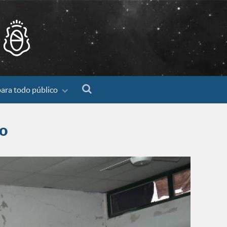
para todo público
to