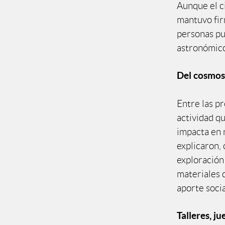
Aunque el ci
mantuvo fir
personas pu
astronómico
Del cosmos 
Entre las p
actividad q
impacta en 
explicaron,
exploración
materiales d
aporte socia
Talleres, j