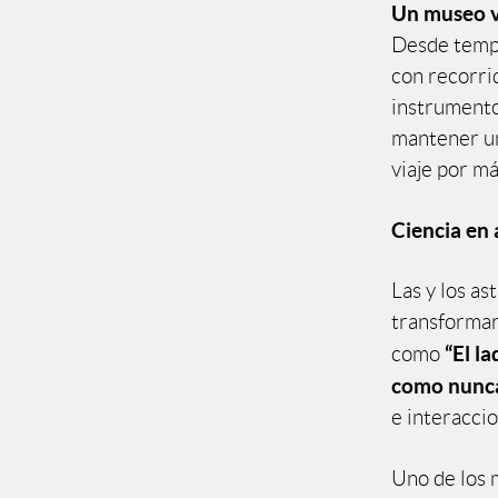
Un museo vi
Desde tempr
con recorri
instrumentos
mantener un
viaje por m
Ciencia en 
Las y los a
transformar
“El la
como
como nunca 
e interaccio
Uno de los 