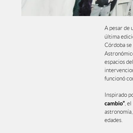
A pesar de u
última edici
Córdoba se 
Astronómico
espacios del
intervencion
funcionó co
Inspirado p
cambio”
, e
astronomía, 
edades.