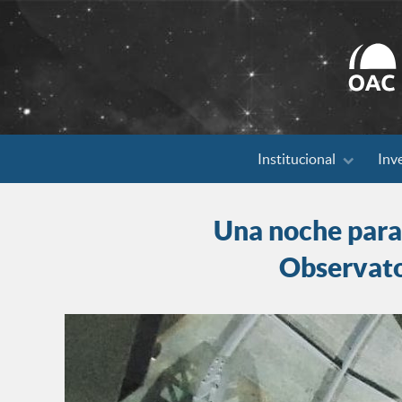
Search
Institucional
Inv
for:
Una noche para 
Observato