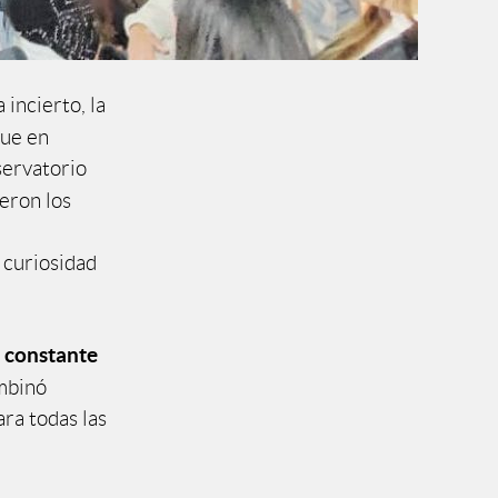
 incierto, la
que en
servatorio
eron los
 curiosidad
 constante
ombinó
ra todas las