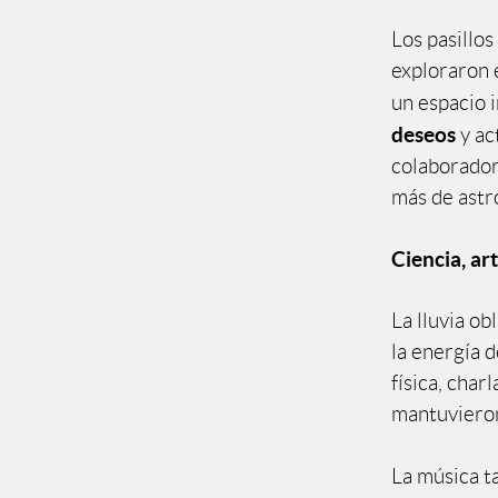
Los pasillos
exploraron 
un espacio 
deseos
y ac
colaborador
más de astr
Ciencia, a
La lluvia ob
la energía 
física, cha
mantuvieron
La música t