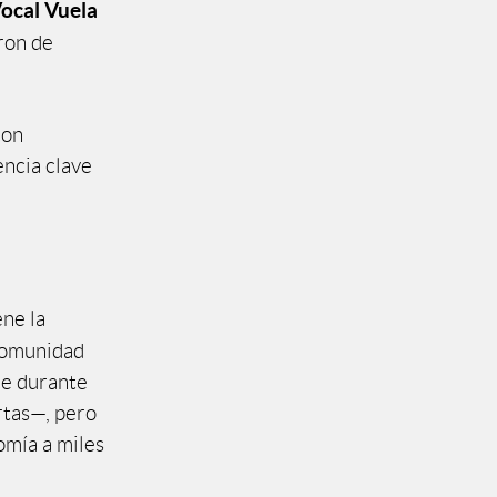
ocal Vuela
ron de
con
encia clave
ne la
comunidad
ce durante
ertas—, pero
omía a miles