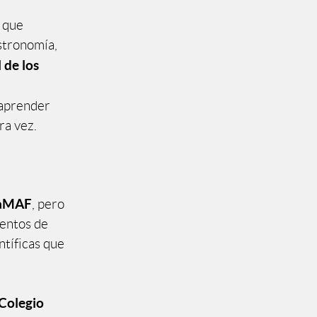
s que
astronomía,
 de los
 aprender
ra vez.
aMAF
, pero
mentos de
ntíficas que
Colegio