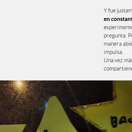
Y fue justa
en constan
experimento
pregunta. P
manera abie
impulsa.
Una vez más
compartiend