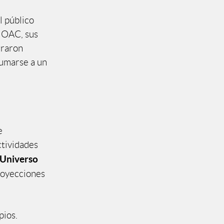
l público
l OAC, sus
graron
sumarse a un
e
ctividades
 Universo
royecciones
pios.