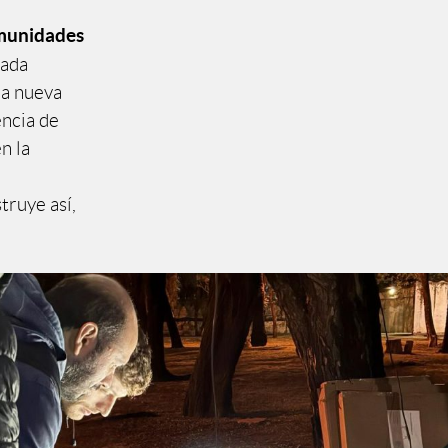
omunidades
cada
na nueva
encia de
n la
truye así,