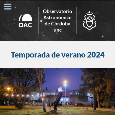
Observatorio
Astronómico
de Córdoba
Search
unc
for:
Temporada de verano 2024