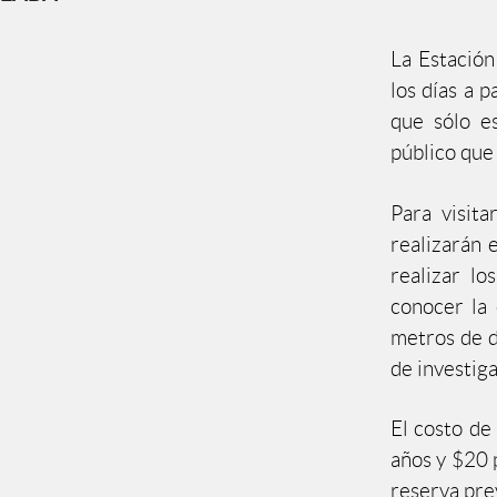
La Estación
los días a p
que sólo e
público que 
Para visita
realizarán 
realizar lo
conocer la 
metros de di
de investiga
El costo de
años y $20 p
reserva pre