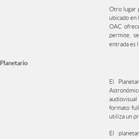
Otro lugar p
ubicado en l
OAC ofrece
permite, se
entrada es l
Planetario
El Planeta
Astronómico
audiovisual
formato ful
utiliza un 
El planeta