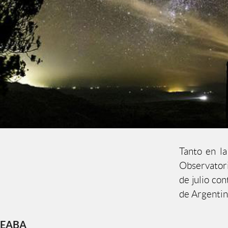
Tanto en la
Observatori
de julio co
de Argenti
EABA