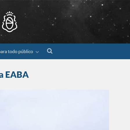
para todo público
 la EABA