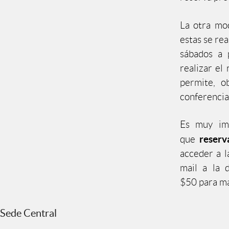
La otra mod
estas se rea
sábados a 
realizar el 
permite, o
conferencia
Es muy imp
reser
que
acceder a l
mail a la 
$50 para ma
Sede Central