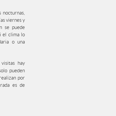
s nocturnas,
ías viernes y
én se puede
 el clima lo
daria o una
visitas hay
 solo pueden
realizan por
trada es de