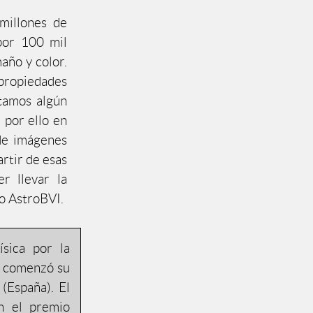
millones de
por 100 mil
año y color.
propiedades
itamos algún
 por ello en
 de imágenes
rtir de esas
r llevar la
to AstroBVI.
sica por la
o comenzó su
 (España). El
n el premio