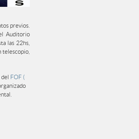
tos previos.
l Auditorio
ta las 22hs,
 telescopio,
o del
FOF (
organizado
ntal.