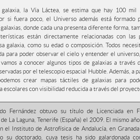
 galaxia, la Vía Láctea, se estima que hay 100 mil 
 Por si fuera poco, el Universo además está formado 
 galaxias, donde cada una presenta diferente forma, tam
cterísticas están directamente relacionadas con las 
esa galaxia, como su edad o composición. Todos neces
da para poder observar el cielo y entender el universo,
 vamos a conocer algunos tipos de galaxias a través
servadas por el telescopio espacial Hubble. Además, a pa
odemos crear mapas táctiles de galaxias para pode
a escolares con visibilidad reducida a través del proyec
do Fernández obtuvo su título de Licenciada en Fí
 de La Laguna, Tenerife (España) el 2009. El mismo añ
 el Instituto de Astrofísica de Andalucía, en Granada
o su doctorado, cuya tesis ha sido galardonada co