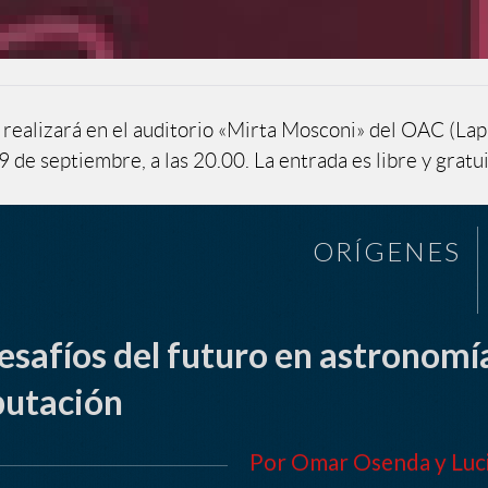
e realizará en el auditorio «Mirta Mosconi» del OAC (Lap
9 de septiembre, a las 20.00. La entrada es libre y gratui