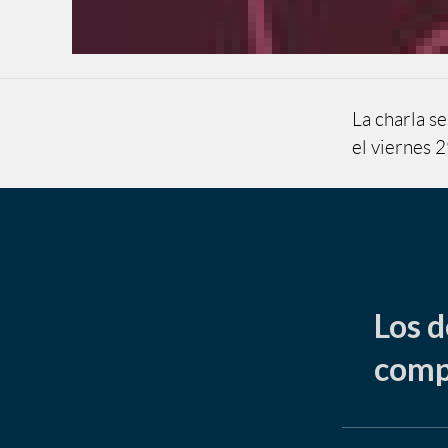
La charla s
el viernes 2