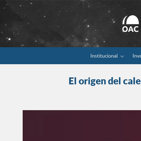
Search
Institucional
Inv
for:
El origen del ca