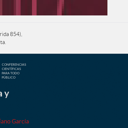
rida 854),
ta.