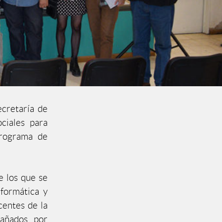
ecretaría de
ociales para
programa de
e los que se
nformática y
centes de la
añados por