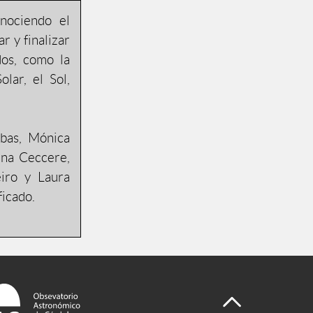
nociendo el
 y finalizar
dos, como la
lar, el Sol,
mbas, Mónica
ana Ceccere,
iro y Laura
ficado.