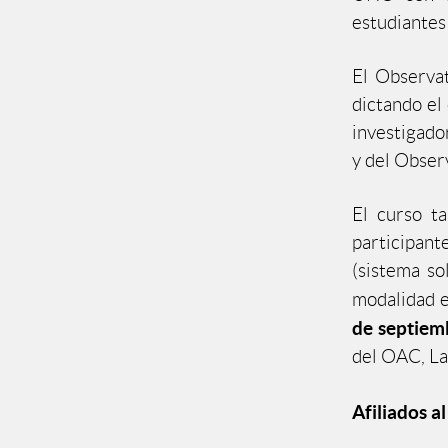
estudiantes
El Observa
dictando el
investigado
y del Obser
El curso t
participant
(sistema sol
modalidad e
de septiem
del OAC, La
Afiliados a