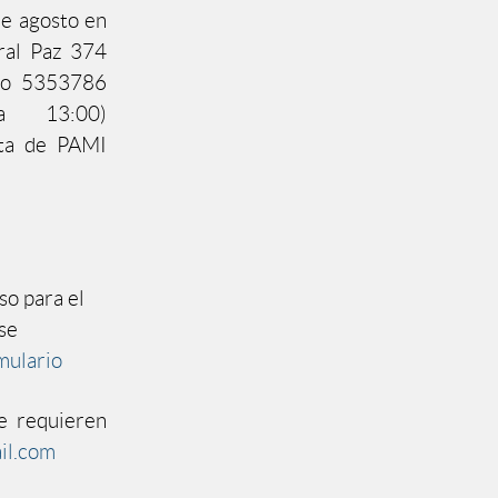
de agosto en
ral Paz 374
ijo 5353786
a 13:00)
cta de PAMI
so para el
se
mulario
e requieren
il.com