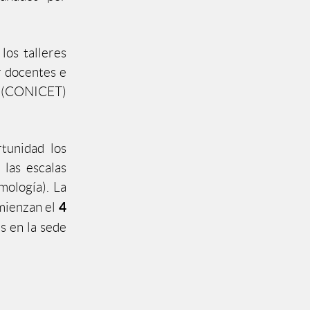
os talleres
r docentes e
al (CONICET)
tunidad los
 las escalas
mología). La
4
mienzan el
s en la sede