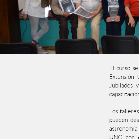
El curso se
Extensión U
Jubilados 
capacitació
Los tallere
pueden dest
astronomía 
UNC con e