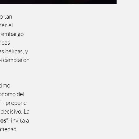
do tan
der el
in embargo,
nces
s bélicas, y
ue cambiaron
óximo
rónomo del
T— propone
decisivo. La
cos”
, invita a
ociedad.