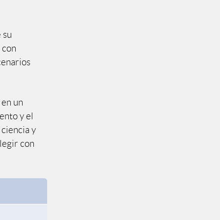
e su
s con
cenarios
 en un
ento y el
 ciencia y
legir con