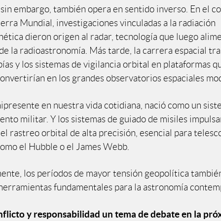
 sin embargo, también opera en sentido inverso. En el co
rra Mundial, investigaciones vinculadas a la radiación
ética dieron origen al radar, tecnología que luego alime
de la radioastronomía. Más tarde, la carrera espacial tr
pías y los sistemas de vigilancia orbital en plataformas q
convertirían en los grandes observatorios espaciales mo
ipresente en nuestra vida cotidiana, nació como un sis
nto militar. Y los sistemas de guiado de misiles impulsa
el rastreo orbital de alta precisión, esencial para telesc
como el Hubble o el James Webb.
ente, los períodos de mayor tensión geopolítica tambié
herramientas fundamentales para la astronomía contem
nflicto y responsabilidad un tema de debate en la pró