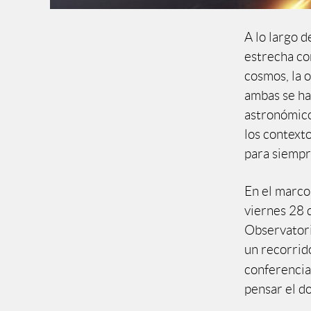
A lo largo d
estrecha co
cosmos, la o
ambas se ha
astronómico
los context
para siempr
En el marco 
viernes 28 
Observator
un recorrido
conferencia
pensar el do