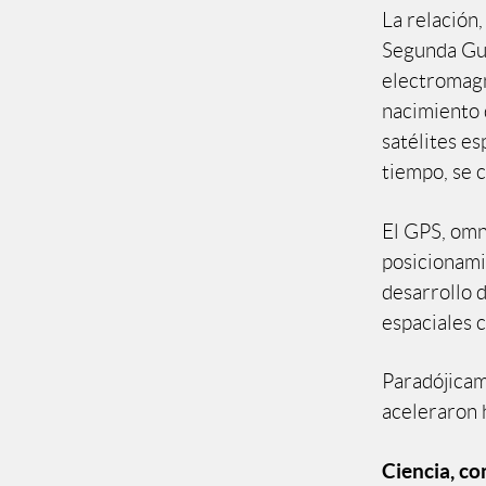
La relación,
Segunda Gue
electromagn
nacimiento 
satélites es
tiempo, se 
El GPS, omn
posicionamie
desarrollo d
espaciales 
Paradójicam
aceleraron 
Ciencia, co