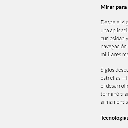
Mirar para
Desde el sig
una aplicaci
curiosidad y
navegación y
militares má
Siglos despu
estrellas —l
el desarrol
terminó tra
armamentíst
Tecnologías