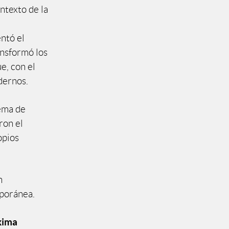
ntexto de la
ntó el
ansformó los
ue, con el
dernos.
tema de
ron el
opios
n
poránea.
xima