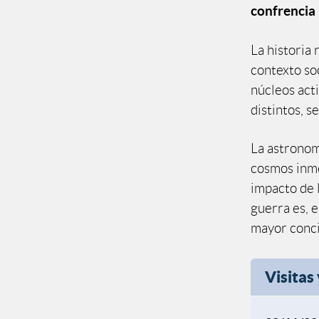
confrencia
La historia 
contexto so
núcleos acti
distintos, se
La astronom
cosmos inmen
impacto de l
guerra es, 
mayor conci
Visitas