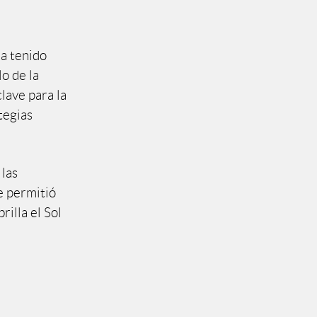
ha tenido
lo de la
lave para la
tegias
 las
ue permitió
illa el Sol