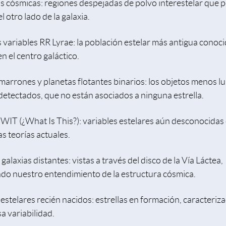
s cósmicas: regiones despejadas de polvo interestelar que 
l otro lado de la galaxia.
s variables RR Lyrae: la población estelar más antigua conoci
n el centro galáctico.
marrones y planetas flotantes binarios: los objetos menos l
detectados, que no están asociados a ninguna estrella.
 WIT (¿What Is This?): variables estelares aún desconocidas
as teorías actuales.
 galaxias distantes: vistas a través del disco de la Vía Láctea,
do nuestro entendimiento de la estructura cósmica.
estelares recién nacidos: estrellas en formación, caracteriz
a variabilidad.