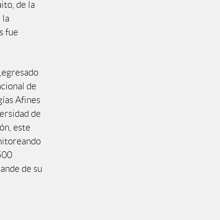
ito, de la
 la
s fue
i,egresado
cional de
gías Afines
versidad de
ón, este
onitoreando
 500
rande de su