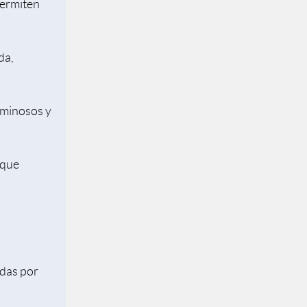
permiten
da,
uminosos y
 que
adas por