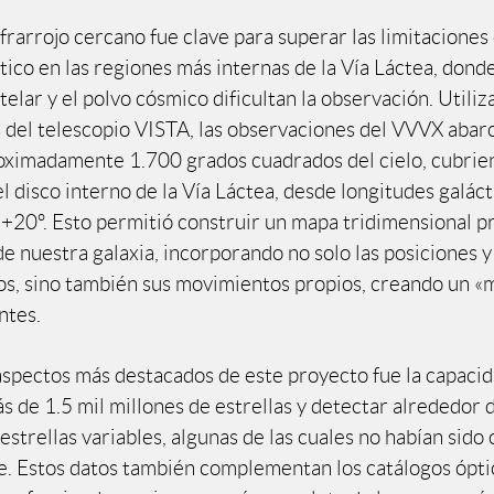
nfrarrojo cercano fue clave para superar las limitaciones
ico en las regiones más internas de la Vía Láctea, donde
telar y el polvo cósmico dificultan la observación. Utiliz
s del telescopio VISTA, las observaciones del VVVX abar
oximadamente 1.700 grados cuadrados del cielo, cubrie
el disco interno de la Vía Láctea, desde longitudes galáct
 +20º. Esto permitió construir un mapa tridimensional pr
e nuestra galaxia, incorporando no solo las posiciones y
tos, sino también sus movimientos propios, creando un 
ntes.
aspectos más destacados de este proyecto fue la capaci
s de 1.5 mil millones de estrellas y detectar alrededor 
estrellas variables, algunas de las cuales no habían sido
. Estos datos también complementan los catálogos ópti