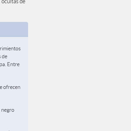
 ocultas de
brimientos
s de
opa. Entre
ue ofrecen
o negro