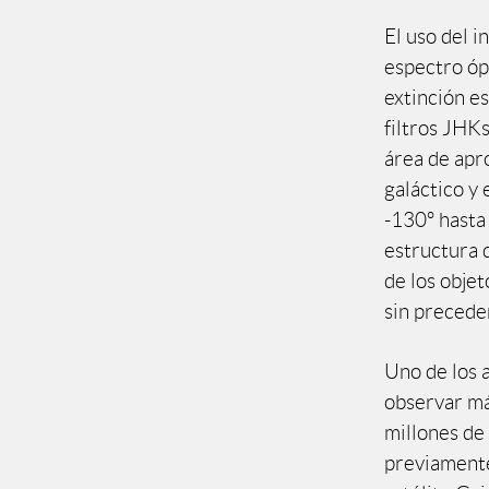
El uso del i
espectro ópt
extinción es
filtros JHK
área de apr
galáctico y 
-130º hasta
estructura d
de los obje
sin precede
Uno de los 
observar má
millones de 
previamente