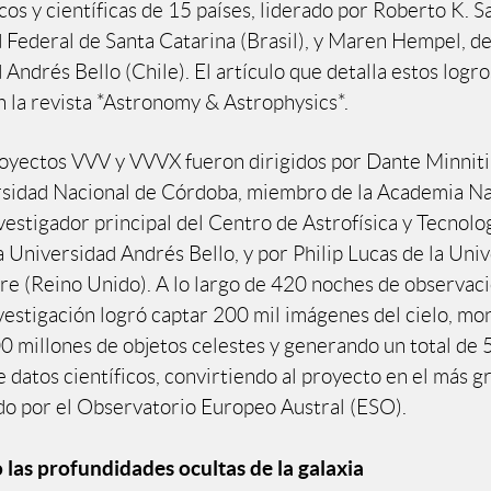
cos y científicas de 15 países, liderado por Roberto K. Sa
 Federal de Santa Catarina (Brasil), y Maren Hempel, de
Andrés Bello (Chile). El artículo que detalla estos logro
n la revista *Astronomy & Astrophysics*.
yectos VVV y VVVX fueron dirigidos por Dante Minnit
rsidad Nacional de Córdoba, miembro de la Academia Na
vestigador principal del Centro de Astrofísica y Tecnolo
a Universidad Andrés Bello, y por Philip Lucas de la Uni
re (Reino Unido). A lo largo de 420 noches de observaci
vestigación logró captar 200 mil imágenes del cielo, m
0 millones de objetos celestes y generando un total de
 datos científicos, convirtiendo al proyecto en el más g
ado por el Observatorio Europeo Austral (ESO).
las profundidades ocultas de la galaxia