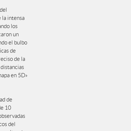
 del
 la intensa
ando los
caron un
ndo el bulbo
icas de
eciso de la
 distancias
«mapa en 5D»
dad de
de 10
 observadas
cos del