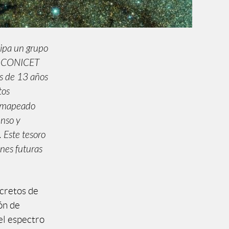
cipa un grupo
 y CONICET
ás de 13 años
tos
 mapeado
enso y
 Este tesoro
nes futuras
ecretos de
ón de
 el espectro