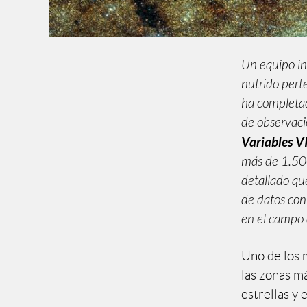
Un equipo in
nutrido per
ha completad
de observaci
Variables V
más de 1.500
detallado qu
de datos con
en el campo 
Uno de los 
las zonas má
estrellas y 