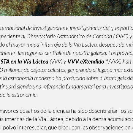
ternacional de investigadores e investigadoras del que parti
teneciente al Observatorio Astronómico de Córdoba ( OAC)
o el mayor mapa infrarrojo de la Vía Láctea, después de m
ones en las regiones centrales de nuestra galaxia. Los proyec
ISTA en la Vía Láctea
VVV eXtendido
(VVV) y
(VVVX) han
 millones de objetos celestes, generando el legado más ext
e la astronomía moderna ha producido sobre nuestra galaxia.
tinuará siendo una referencia fundamental para investigacio
de la astronomía
.
mayores desafíos de la ciencia ha sido desentrañar los s
s internas de la Vía Láctea, debido a la densa acumulaci
el polvo interestelar, que bloquean las observaciones en