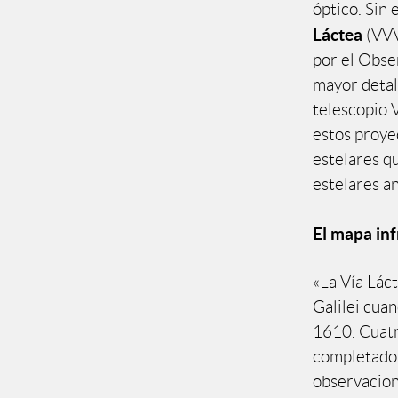
óptico. Sin 
Láctea
(VVV
por el Obse
mayor detall
telescopio 
estos proye
estelares q
estelares an
El mapa inf
«La Vía Lác
Galilei cua
1610. Cuatr
completado 
observacion