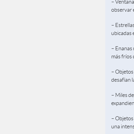
– Ventana
observar e
– Estrella
ubicadas e
– Enanas 
más fríos 
– Objetos
desafían l
– Miles de
expandien
– Objetos 
una intens