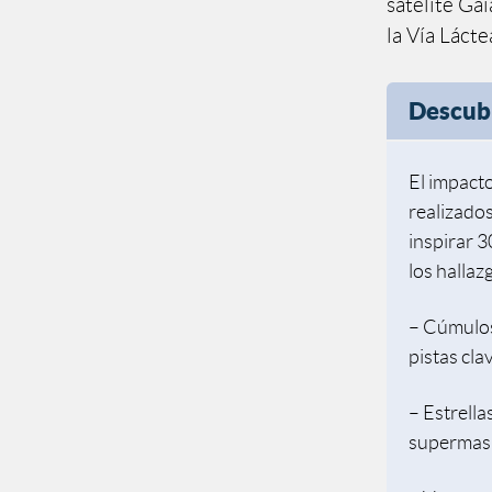
satélite Ga
la Vía Lácte
Descub
El impact
realizado
inspirar 3
los hallaz
– Cúmulos
pistas cl
– Estrella
supermasi