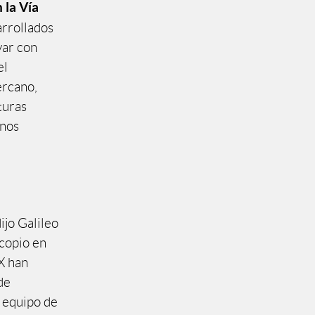
 la Vía
rrollados
var con
el
ercano,
turas
enos
ijo Galileo
scopio en
X han
de
 equipo de