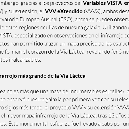
Variables VISTA en
embargo, gracias a los proyectos del
VVV eXtendido
) y su extensión, el
(VVVX), ambos desa
rvatorio Europeo Austral (ESO), ahora se pueden obser
e estas regiones ocultas de nuestra galaxia. Utilizando 
VISTA, especializado en observaciones en el infrarrojo c
ctos han permitido trazar un mapa preciso de las estruc
ue forman el corazón de la Vía Láctea, revelando fenóm
tes inalcanzables.
rarrojo más grande de la Vía Láctea
tea no es más que una masa de innumerables estrellas», d
ndo observó nuestra galaxia por primera vez con su tele
o siglos más tarde, el proyecto VVV y su extensión VVV
el mayor mapa infrarrojo de la Vía Láctea, tras 13 años 
es. Este monumental esfuerzo fue llevado a cabo por un