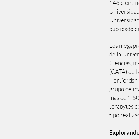
146 científi
Universidad
Universidad 
publicado e
Los megapro
de la Unive
Ciencias, in
(CATA) de l
Hertfordshi
grupo de in
más de 1.50
terabytes de
tipo realiz
Explorando 