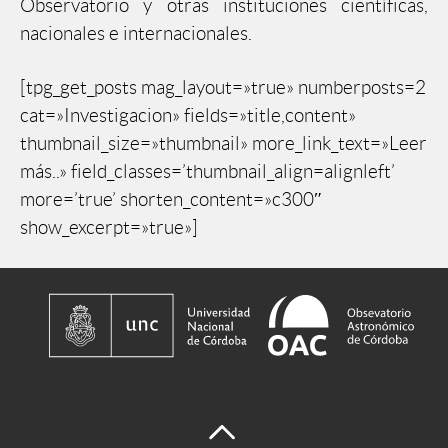
Observatorio y otras instituciones científicas,
nacionales e internacionales.
[tpg_get_posts mag_layout=»true» numberposts=2
cat=»Investigacion» fields=»title,content»
thumbnail_size=»thumbnail» more_link_text=»Leer
más..» field_classes=’thumbnail_align=alignleft’
more=’true’ shorten_content=»c300″
show_excerpt=»true»]