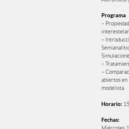
Programa
– Propiedade
interestela
– Introducc
Semianaliti
Simulacion
– Tratamien
– Comparaci
abiertos en 
modelista
Horario:
15
Fechas:
Miércoles 