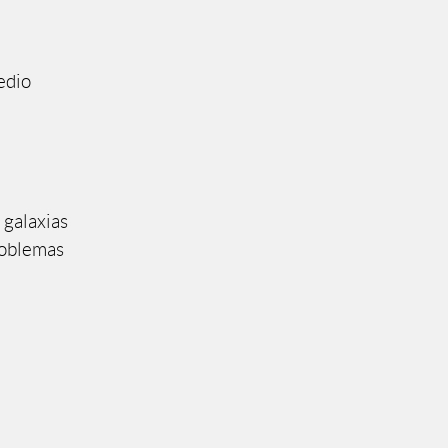
edio
 galaxias
roblemas