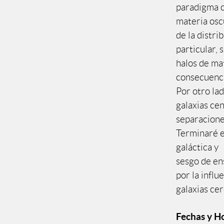
paradigma c
materia oscu
de la distri
particular,
halos de mat
consecuencia
Por otro lad
galaxias cen
separacione
Terminaré e
galáctica y
sesgo de en
por la infl
galaxias ce
Fechas y Ho