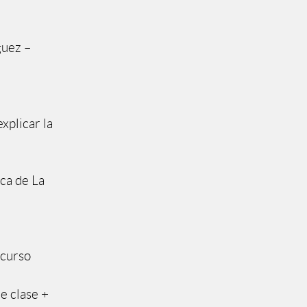
guez –
xplicar la
ica de La
 curso
e clase +