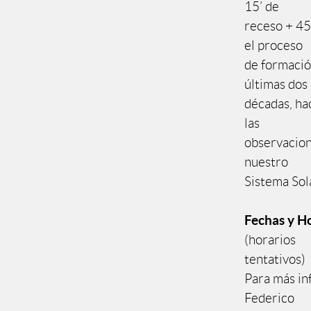
15’ de
receso + 45’
el proceso
de formació
últimas dos
décadas, hac
las
observacion
nuestro
Sistema Sol
Fechas y Ho
(horarios
tentativos)
Para más in
Federico