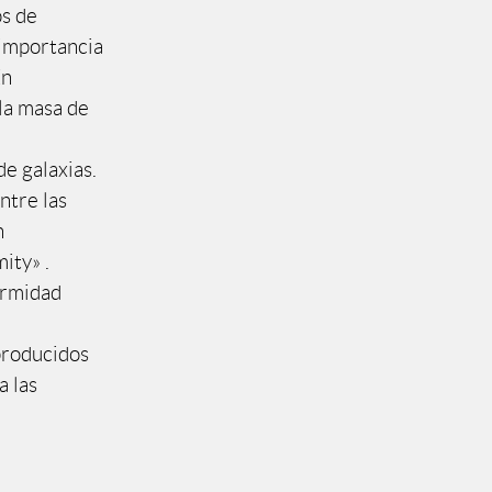
os de
 importancia
En
la masa de
de galaxias.
ntre las
n
ity» .
ormidad
producidos
a las