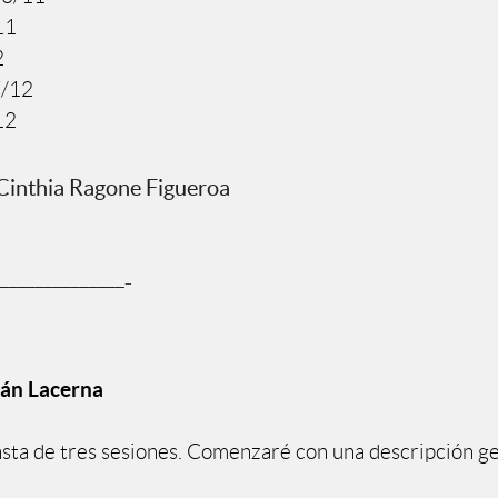
11
2
7/12
12
 Cinthia Ragone Figueroa
______________₋
ván Lacerna
nsta de tres sesiones. Comenzaré con una descripción ge