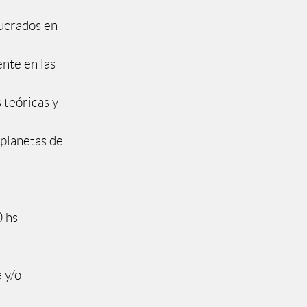
lucrados en
ente en las
 teóricas y
 planetas de
0 hs
 y/o