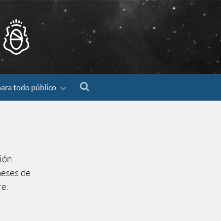
para todo público
ión
meses de
re.